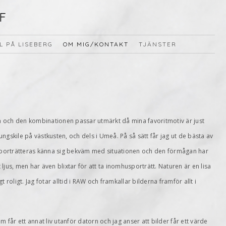
F
L PÅ LISEBERG
OM MIG/KONTAKT
TJÄNSTER
a och den kombinationen passar utmärkt då mina favoritmotiv är just
jungskile på västkusten, och dels i Umeå. På så sätt får jag ut de bästa av
om porträtteras känna sig bekväm med situationen och den förmågan har
igt ljus, men har även blixtar för att ta inomhusporträtt. Naturen är en lisa
gt roligt. Jag fotar alltid i RAW och framkallar bilderna framför allt i
m får ett annat liv utanför datorn och jag anser att bilder får ett värde