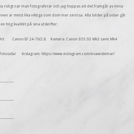
t ha roligt när man fotograferar och jag hoppas att det framgår av mina
nen är minst lika viktiga som dom mer seriösa. Alla bilder på sidan går
 en hög kvalitét på sina utskrifter.
.4 Art Canon EF 24-70/2.8 Kamera: Canon EOS 5D Mk3 samt Mk4
asfotosida/ Instagram: https://www.instagram.com/evawistemar/