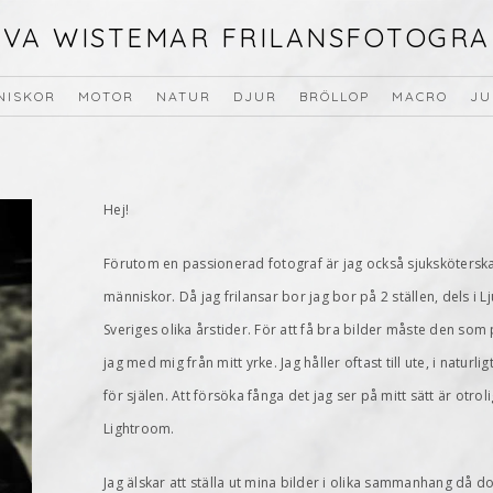
EVA WISTEMAR FRILANSFOTOGRA
NISKOR
MOTOR
NATUR
DJUR
BRÖLLOP
MACRO
JU
Hej!
Förutom en passionerad fotograf är jag också sjukskötersk
människor. Då jag frilansar bor jag bor på 2 ställen, dels i L
Sveriges olika årstider. För att få bra bilder måste den s
jag med mig från mitt yrke. Jag håller oftast till ute, i naturl
för själen. Att försöka fånga det jag ser på mitt sätt är otroli
Lightroom.
Jag älskar att ställa ut mina bilder i olika sammanhang då do