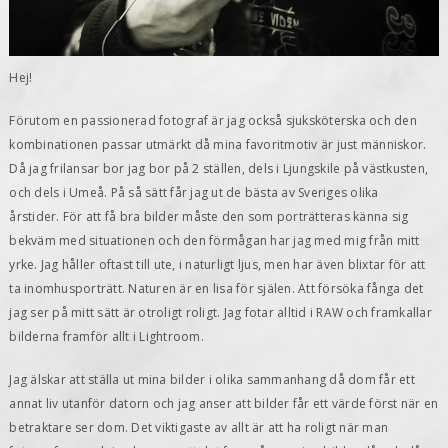
Hej!
Förutom en passionerad fotograf är jag också sjuksköterska och den
kombinationen passar utmärkt då mina favoritmotiv är just människor.
Då jag frilansar bor jag bor på 2 ställen, dels i Ljungskile på västkusten,
och dels i Umeå. På så sätt får jag ut de bästa av Sveriges olika
årstider. För att få bra bilder måste den som porträtteras känna sig
bekväm med situationen och den förmågan har jag med mig från mitt
yrke. Jag håller oftast till ute, i naturligt ljus, men har även blixtar för att
ta inomhusporträtt. Naturen är en lisa för själen. Att försöka fånga det
jag ser på mitt sätt är otroligt roligt. Jag fotar alltid i RAW och framkallar
bilderna framför allt i Lightroom.
Jag älskar att ställa ut mina bilder i olika sammanhang då dom får ett
annat liv utanför datorn och jag anser att bilder får ett värde först när en
betraktare ser dom. Det viktigaste av allt är att ha roligt när man