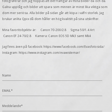
fotograferar och jag hoppas att det framgår av mina bilder då och då.
Galna upptåg och bilder att spara som minnen är minst lika viktiga som
dom mer seriösa. Alla bilder på sidan går att köpa i valfri storlek. Jag
brukar anlita Qpix då dom håller en hög kvalitét på sina utskrifter.
Mina favoritobjektiv är: Canon 70-200/2.8 Sigma 50/1.4 Art
Canon EF 24-70/2.8 Kamera: Canon EOS 5D Mk3 samt Mk4
Jag finns även på facebook: https://www.facebook.com/Evasfotosida/
Instagram: https://www.instagram.com/evawistemar/
Namn
EMAIL*
Meddelande*